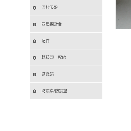
溫控吸盤
四點探針台
配件
轉接頭，配線
顯微鏡
防震桌/防震墊