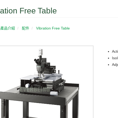
ration Free Table
產品介紹
配件
Vibration Free Table
Act
Iso
Adj