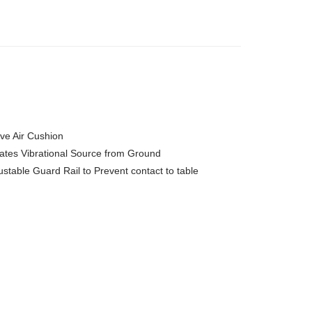
ive Air Cushion
lates Vibrational Source from Ground
ustable Guard Rail to Prevent contact to table