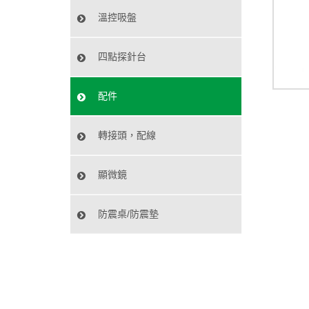
溫控吸盤
四點探針台
配件
轉接頭，配線
顯微鏡
防震桌/防震墊